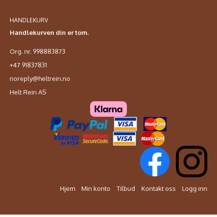
HANDLEKURV
Handlekurven din er tom.
Org. nr. 998883873
+47 91837831
noreply@heltrein.no
Helt Rein AS
Hjem
Min konto
Tilbud
Kontakt oss
Logg inn